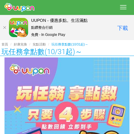
Toggl
navig
UUPON - 優惠多點。生活滿點
下載
點鑽整合行銷
免費 - In Google Play
首頁
好康兌換
兌點活動
玩任務拿點數(10/31起)～
玩任務拿點數(10/31起)～