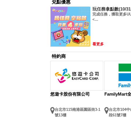
兌點優惠
玩任務拿點數(10/31起
完成任務，獲取更多UU
<...
看更多
特約商
悠遊卡股份有限公司
FamilyMa
台北市115南港區園區街3-1
台北市104
號13樓
段61號7樓