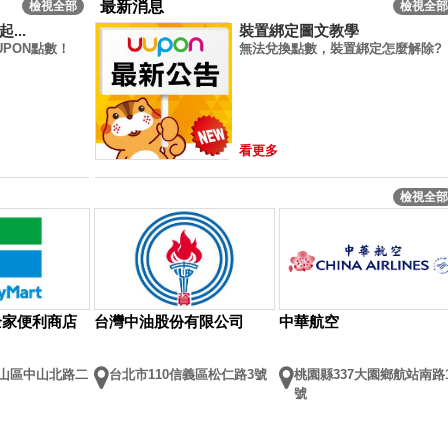
最新消息
檢視全部
檢視全部
...
裝置綁定圖文教學
PON點數！
無法兌換點數，裝置綁定怎麼解除?
看更多
檢視全部
rt全家便利商店
台灣中油股份有限公司
中華航空
中山區中山北路二
台北市110信義區松仁路3號
桃園縣337大園鄉航站南路
號