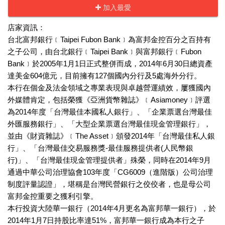
加入最愛
店家資訊：
台北富邦銀行﹝Taipei Fubon Bank﹞為富邦金控百分之百持有
之子公司，由台北銀行﹝Taipei Bank﹞與富邦銀行﹝Fubon
Bank﹞於2005年1月1日正式整併而成，2014年6月30日總資產
達美金604億元，目前擁有127個國內分行及5處海外分行。
本行在個金及法金領域之專業表現與卓越營運績效，屢獲國內
外媒體肯定，包括榮獲《亞洲貨幣雜誌》﹝Asiamoney﹞評選
為2014年度「台灣最佳本國私人銀行」、「企業票選台灣最佳
外匯服務銀行」、「大型企業票選台灣最佳現金管理銀行」，
並由《財資雜誌》﹝The Asset﹞頒發2014年「台灣最佳私人銀
行」、「台灣最佳交易服務獎-最佳服務提供者(人民幣銀
行)」、「台灣最佳現金管理提供者」殊榮，同時在2014年9月
通過中華公司治理協會103年度「CG6009（進階版）公司治理
制度評量認證」，堪稱是台灣民營銀行之佼佼者，也是母公司
富邦金控重要之獲利引擎。
本行投資大陸華一銀行（2014年4月更名為富邦華一銀行），於
2014年1月7日持股比率達51%，富邦華一銀行成為本行之子